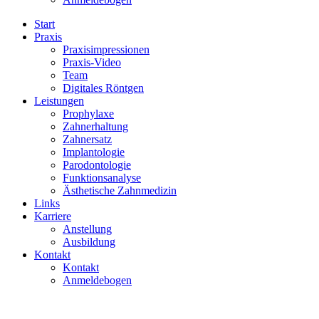
Start
Praxis
Praxisimpressionen
Praxis-Video
Team
Digitales Röntgen
Leistungen
Prophylaxe
Zahnerhaltung
Zahnersatz
Implantologie
Parodontologie
Funktionsanalyse
Ästhetische Zahnmedizin
Links
Karriere
Anstellung
Ausbildung
Kontakt
Kontakt
Anmeldebogen
Zahnarzt Joachim Markus
/
Ausbildung
/
k-joachimmarkus_ausbildu