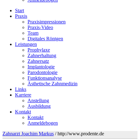
Start
Praxis
Praxisimpressionen
Praxis-Video
Team
Digitales Röntgen
Leistungen
Prophylaxe
Zahnerhaltung
Zahnersatz
Implantologie
Parodontologie
Funktionsanalyse
Ästhetische Zahnmedizin
Links
Karriere
Anstellung
Ausbildung
Kontakt
Kontakt
Anmeldebogen
Zahnarzt Joachim Markus
/
http://www.prodente.de