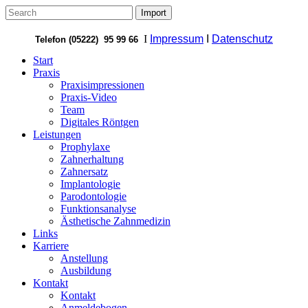
I
Impressum
I
Datenschutz
Telefon (05222) 95 99 66
Start
Praxis
Praxisimpressionen
Praxis-Video
Team
Digitales Röntgen
Leistungen
Prophylaxe
Zahnerhaltung
Zahnersatz
Implantologie
Parodontologie
Funktionsanalyse
Ästhetische Zahnmedizin
Links
Karriere
Anstellung
Ausbildung
Kontakt
Kontakt
Anmeldebogen