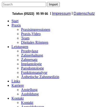
I
Impressum
I
Datenschutz
Telefon (05222) 95 99 66
Start
Praxis
Praxisimpressionen
Praxis-Video
Team
Digitales Röntgen
Leistungen
Prophylaxe
Zahnerhaltung
Zahnersatz
Implantologie
Parodontologie
Funktionsanalyse
Ästhetische Zahnmedizin
Links
Karriere
Anstellung
Ausbildung
Kontakt
Kontakt
Anmeldebogen