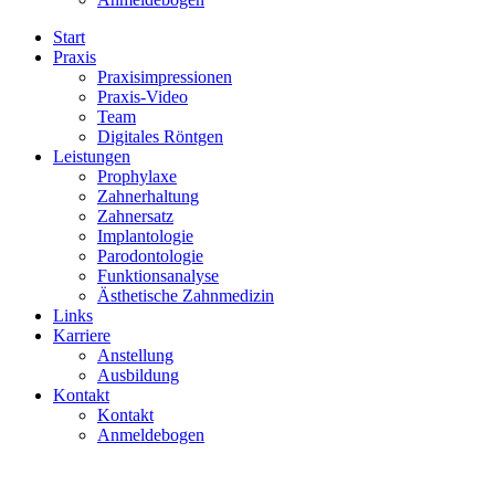
Start
Praxis
Praxisimpressionen
Praxis-Video
Team
Digitales Röntgen
Leistungen
Prophylaxe
Zahnerhaltung
Zahnersatz
Implantologie
Parodontologie
Funktionsanalyse
Ästhetische Zahnmedizin
Links
Karriere
Anstellung
Ausbildung
Kontakt
Kontakt
Anmeldebogen
Zahnarzt Joachim Markus
/
Team
/
Frau_Soetebier