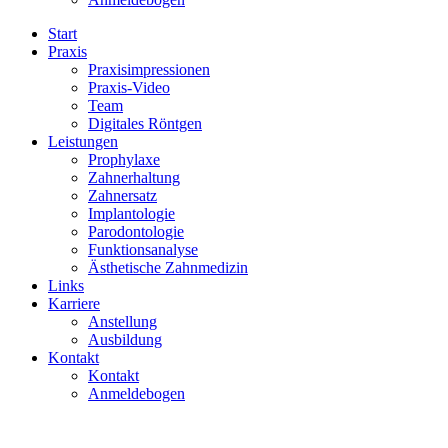
Start
Praxis
Praxisimpressionen
Praxis-Video
Team
Digitales Röntgen
Leistungen
Prophylaxe
Zahnerhaltung
Zahnersatz
Implantologie
Parodontologie
Funktionsanalyse
Ästhetische Zahnmedizin
Links
Karriere
Anstellung
Ausbildung
Kontakt
Kontakt
Anmeldebogen
Zahnarzt Joachim Markus
/
Team
/
jm_team_wiebke