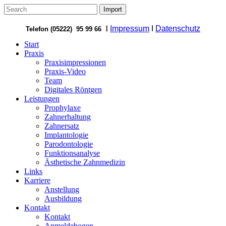
I
Impressum
I
Datenschutz
Telefon (05222) 95 99 66
Start
Praxis
Praxisimpressionen
Praxis-Video
Team
Digitales Röntgen
Leistungen
Prophylaxe
Zahnerhaltung
Zahnersatz
Implantologie
Parodontologie
Funktionsanalyse
Ästhetische Zahnmedizin
Links
Karriere
Anstellung
Ausbildung
Kontakt
Kontakt
Anmeldebogen