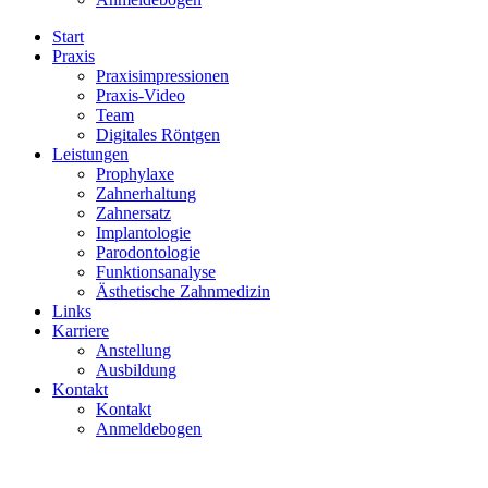
Start
Praxis
Praxisimpressionen
Praxis-Video
Team
Digitales Röntgen
Leistungen
Prophylaxe
Zahnerhaltung
Zahnersatz
Implantologie
Parodontologie
Funktionsanalyse
Ästhetische Zahnmedizin
Links
Karriere
Anstellung
Ausbildung
Kontakt
Kontakt
Anmeldebogen
Zahnarzt Joachim Markus
/
Bildgebende Verfahren
/
roentgen-
dsc_0586