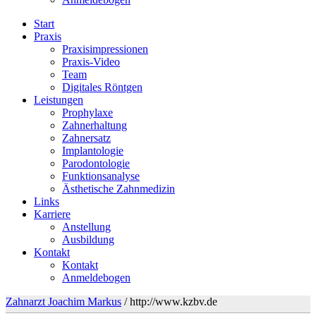
Start
Praxis
Praxisimpressionen
Praxis-Video
Team
Digitales Röntgen
Leistungen
Prophylaxe
Zahnerhaltung
Zahnersatz
Implantologie
Parodontologie
Funktionsanalyse
Ästhetische Zahnmedizin
Links
Karriere
Anstellung
Ausbildung
Kontakt
Kontakt
Anmeldebogen
Zahnarzt Joachim Markus
/
http://www.kzbv.de