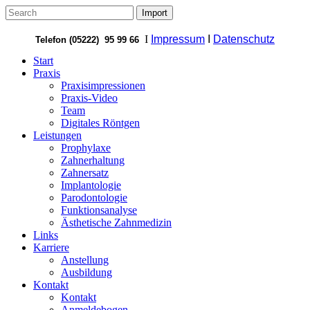
I
Impressum
I
Datenschutz
Telefon (05222) 95 99 66
Start
Praxis
Praxisimpressionen
Praxis-Video
Team
Digitales Röntgen
Leistungen
Prophylaxe
Zahnerhaltung
Zahnersatz
Implantologie
Parodontologie
Funktionsanalyse
Ästhetische Zahnmedizin
Links
Karriere
Anstellung
Ausbildung
Kontakt
Kontakt
Anmeldebogen