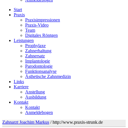
Start
Praxis
Praxisimpressionen
Praxis-Video
Team
Digitales Röntgen
Leistungen
Prophylaxe
Zahnerhaltung
Zahnersatz
Implantologie
Parodontologie
Funktionsanalyse
Ästhetische Zahnmedizin
Links
Karriere
Anstellung
Ausbildung
Kontakt
Kontakt
Anmeldebogen
Zahnarzt Joachim Markus
/
http://www.praxis-strunk.de