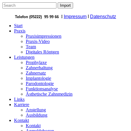
I
Impressum
I
Datenschutz
Telefon (05222) 95 99 66
Start
Praxis
Praxisimpressionen
Praxis-Video
Team
Digitales Röntgen
Leistungen
Prophylaxe
Zahnerhaltung
Zahnersatz
Implantologie
Parodontologie
Funktionsanalyse
Ästhetische Zahnmedizin
Links
Karriere
Anstellung
Ausbildung
Kontakt
Kontakt
Anmeldebogen