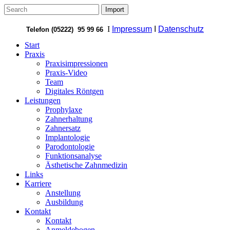
I
Impressum
I
Datenschutz
Telefon (05222) 95 99 66
Start
Praxis
Praxisimpressionen
Praxis-Video
Team
Digitales Röntgen
Leistungen
Prophylaxe
Zahnerhaltung
Zahnersatz
Implantologie
Parodontologie
Funktionsanalyse
Ästhetische Zahnmedizin
Links
Karriere
Anstellung
Ausbildung
Kontakt
Kontakt
Anmeldebogen