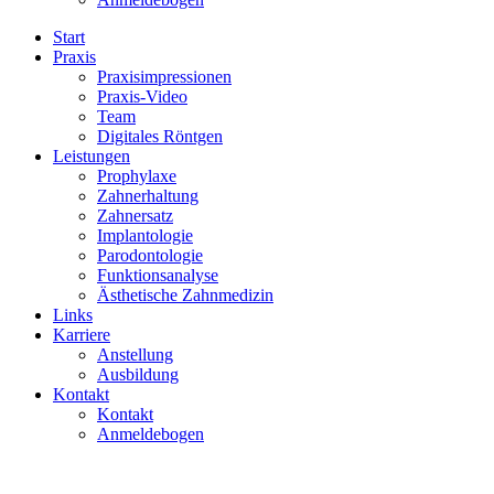
Start
Praxis
Praxisimpressionen
Praxis-Video
Team
Digitales Röntgen
Leistungen
Prophylaxe
Zahnerhaltung
Zahnersatz
Implantologie
Parodontologie
Funktionsanalyse
Ästhetische Zahnmedizin
Links
Karriere
Anstellung
Ausbildung
Kontakt
Kontakt
Anmeldebogen
Zahnarzt Joachim Markus
/
Leistungen
/
Zahnersatz
/
jm_zahnersatz