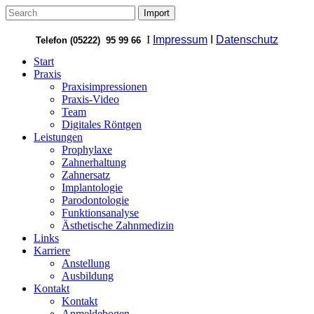
I
Impressum
I
Datenschutz
Telefon (05222) 95 99 66
Start
Praxis
Praxisimpressionen
Praxis-Video
Team
Digitales Röntgen
Leistungen
Prophylaxe
Zahnerhaltung
Zahnersatz
Implantologie
Parodontologie
Funktionsanalyse
Ästhetische Zahnmedizin
Links
Karriere
Anstellung
Ausbildung
Kontakt
Kontakt
Anmeldebogen